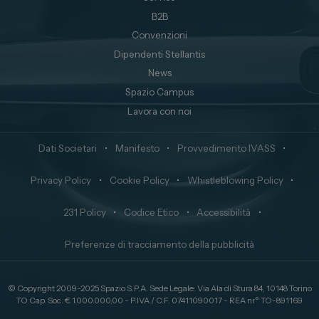
B2B
Convenzioni
Dipendenti Stellantis
News
Spazio Campus
Lavora con noi
Dati Societari
•
Manifesto
•
Provvedimento IVASS
•
Privacy Policy
•
Cookie Policy
•
Whistleblowing Policy
•
231 Policy
•
Codice Etico
•
Accessibilità
•
Preferenze di tracciamento della pubblicità
© Copyright 2009-2025 Spazio S.P.A. Sede Legale: Via Ala di Stura 84, 10148 Torino
TO Cap. Soc. € 1.000.000,00 - P.IVA / C.F. 07411090017 - REA nr° TO-891169