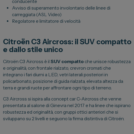
conducente
Avviso di superamento involontario delle linee di
Vendi la tua auto
carreggiata (ASL Video)
Soluzioni Business
Regolatore e limitatore di velocità
Convenzioni
Dipendenti Stellantis
Citroën C3 Aircross: il SUV compatto
e dallo stile unico
Promozioni
Citroën C3 Aircross è il
SUV compatto
che unisce robustezza
e originalità, con frontale rialzato, crevron cromati che
Gruppo Spazio
integrano i fari diurni a LED, vetri laterali posteriori in
policarbonato, posizione di guida rialzata, elevata altezza da
Il Gruppo Spazio
terra e grandi ruote per affrontare ogni tipo di terreno.
Impegno per l’Ambiente
C3 Aircross si ispira alla concept car C-Aircross che venne
Impegno per il Sociale
presentata al salone di Ginevra nel 2017 e ha linee che ispirano
robustezza ed originalità, con gruppi ottici anteriori che si
Comunità Energetica
sviluppano su 2 livelli e seguono la firma distintiva di Citroën.
Sedi e Recapiti
News ed Eventi