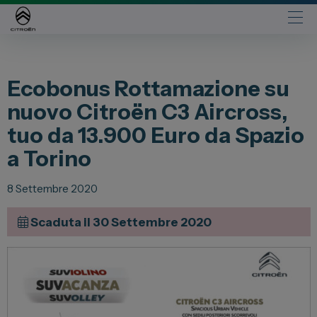
Automobili
Ecobonus Rottamazione su
Fiat
nuovo Citroën C3 Aircross,
Abarth
tuo da 13.900 Euro da Spazio
Lancia
a Torino
Alfa Romeo
Jeep
8 Settembre 2020
Opel
Scaduta il 30 Settembre 2020
Peugeot
Citroen
Leapmotor
Toyota