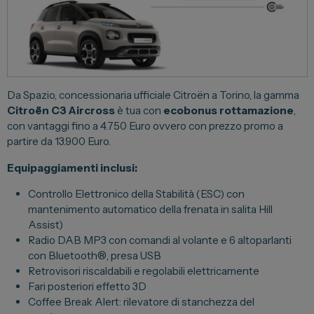
Lexus
DR
Dongfeng
Da Spazio, concessionaria ufficiale Citroën a Torino, la gamma
Veicoli Commerciali
Citroën C3 Aircross
è tua con
ecobonus rottamazione
,
con vantaggi fino a 4.750 Euro ovvero con prezzo promo a
Fiat Professional
partire da 13.900 Euro.
Citroen
Equipaggiamenti inclusi:
Toyota
Controllo Elettronico della Stabilità (ESC) con
mantenimento automatico della frenata in salita Hill
Assist)
Servizi
Radio DAB MP3 con comandi al volante e 6 altoparlanti
con Bluetooth®, presa USB
Auto Usate e Km Zero
Retrovisori riscaldabili e regolabili elettricamente
Fari posteriori effetto 3D
Officina
Coffee Break Alert: rilevatore di stanchezza del
Carrozzeria