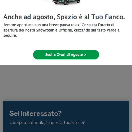
La connettività a bordo è garantita dal
sistema Mirror
Screen
compatibile con Android Auto e Apple CarPlay, grazie
al quale puoi gestire tutte le tue apps comodamente dal touch
screen del sistema infotainment.
In caso di guasto o incidente il sistema
Citroën Connect
Box
permette di beneficiare dei servizi di navigazione
connessa senza l’utilizzo di uno smartphone.
Passa in concessionaria da Spazio a Torino e scopri il nuovo
SUV compatto Citroën C3 Aircross.
Sei interessato?
Compila il modulo, ti ricontattiamo noi!