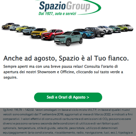
RATE – RATA FINALE 15.088€ – TAN (FISSO) 5,99% – TAEG 8,27% – FINO AL 30 Novembre
2024
DETTAGLIO PROMOZIONE. Es di finanziamento SimplyDrive Promo su CITROËN C4
PureTech 100cv S&S You – IN PRONTA CONSEGNA: Prezzo Listino (IVA e messa su strada
incluse, IPT, kit sicurezza + contributo PFU e bollo su dichiarazione di conformità esclusi)
24.950 €. Prezzo Promo 17.450 €. (oppure 17.450 € oltre oneri finanziari, solo con
finanziamento SimplyDrive Promo). Anticipo 2.225 € – Importo Totale del Credito 15.496 €.
L’offerta include il servizio Identicar 12 mesi di 271€. Importo Totale Dovuto 18.835,16 €
composto da: Importo Totale del Credito, spese di istruttoria 395 €, Interessi 2.778,62 €, spese
di incasso mensili 3,5 €, imposta sostitutiva sul contratto da addebitare sulla prima rata di
39,73 €. Tale importo è da restituirsi in n° 36 rate come segue: n° 35 rate da 109 € comprensive
del servizio Extended Care Premium (2 anni di garanzia contrattuale più 1 anno di
estensione con limite di 30.000 km di 3,07 €) e una Rata Finale Residua (pari al Valore
Garantito Futuro) 15.087,88 € incluse spese di incasso mensili di 3,5 €. Spese invio
rendiconto periodico cartaceo: 0 € /anno. TAN (fisso) 5,99%, TAEG 8,27%. Solo in caso di
restituzione e/o sostituzione del veicolo alla scadenza contrattualmente prevista, verrà
addebitato un costo pari a 0,1 €/ km ove il veicolo abbia superato il chilometraggio massimo di
30.000 km. Offerta valida solo su clientela privata solo per contratti stipulati e
immatricolazioni fino al 30 Novembre 2024, non cumulabile con altre iniziative in corso e fino
a esaurimento dello stock disponibile. Offerta replicabile solo presso i concessionari della
rete Citroen. Offerta Stellantis Financial Services Italia S.p.A. soggetta ad approvazione.
Documentazione precontrattuale bancaria/assicurativa in concessionaria e sul sito
www.stellantis-financial-services.it (Sez. Trasparenza). Messaggio Pubblicitario con finalità
promozionale. Consumo di carburante gamma : (l/100 km): 5,17 – 6,29 ; emissioni CO2
(g/km): 116,79 – 142,02. Valori omologati in base al ciclo misto WLTP, in base al quale i nuovi
veicoli sono omologati dal 1° settembre 2018, aggiornati al mese di Marzo 2022, e indicati a fini
comparativi. I valori effettivi di consumo di carburante e di emissioni di CO₂ possono essere
diversi e possono variare a seconda delle condizioni di utilizzo e di vari fattori quali:
optionals, temperatura, stile di guida, velocità, peso totale, utilizzo di determinati
equipaggiamenti (aria condizionata, riscaldamento, radio, navigazione, luci, ecc.), tipologia e