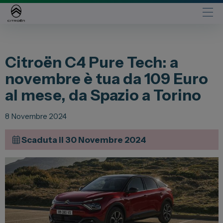
Automobili
Citroën C4 Pure Tech: a
Fiat
novembre è tua da 109 Euro
Abarth
al mese, da Spazio a Torino
Lancia
Alfa Romeo
8 Novembre 2024
Jeep
Scaduta il 30 Novembre 2024
Opel
Peugeot
Citroen
Leapmotor
Toyota