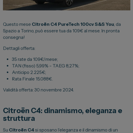
Lexus
DR
Questo mese
Citroën C4 PureTech 100cv S&S You
, da
Dongfeng
Spazio a Torino, può essere tua da 109€ al mese. In pronta
consegna!
Veicoli Commerciali
Dettagli offerta:
Fiat Professional
35 rate da 109€/mese;
TAN (fisso) 5,99% – TAEG 8,27%;
Citroen
Anticipo 2.225€;
Toyota
Rata Finale 15.088€.
Validità offerta: 30 novembre 2024.
Servizi
Citroën C4: dinamismo, eleganza e
Auto Usate e Km Zero
struttura
Officina
Su
Citroën C4
si sposano l’eleganza e il dinamismo di un
Carrozzeria