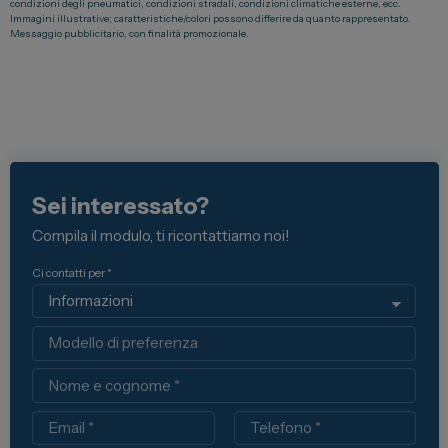
condizioni degli pneumatici, condizioni stradali, condizioni climatiche esterne, ecc.
Immagini illustrative; caratteristiche/colori possono differire da quanto rappresentato.
Messaggio pubblicitario, con finalità promozionale.
Sei interessato?
Compila il modulo, ti ricontattiamo noi!
Ci contatti per *
Modello
Nome
Email
Telefono