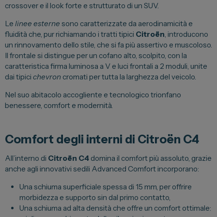
crossover e il look forte e strutturato di un SUV.
Vendi la tua auto
Le
linee esterne
sono caratterizzate da aerodinamicità e
Soluzioni Business
fluidità che, pur richiamando i tratti tipici
Citroën
, introducono
un rinnovamento dello stile, che si fa più assertivo e muscoloso.
Convenzioni
Il frontale si distingue per un cofano alto, scolpito, con la
Dipendenti Stellantis
caratteristica firma luminosa a V e luci frontali a 2 moduli, unite
dai tipici
chevron
cromati per tutta la larghezza del veicolo.
Promozioni
Nel suo abitacolo accogliente e tecnologico trionfano
benessere, comfort e modernità.
Gruppo Spazio
Il Gruppo Spazio
Comfort degli interni di Citroën C4
Impegno per l’Ambiente
All’interno di
Citroën C4
domina il comfort più assoluto, grazie
Impegno per il Sociale
anche agli innovativi sedili Advanced Comfort incorporano:
Comunità Energetica
Una schiuma superficiale spessa di 15 mm, per offrire
morbidezza e supporto sin dal primo contatto,
Sedi e Recapiti
Una schiuma ad alta densità che offre un comfort ottimale:
News ed Eventi