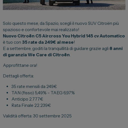
Lexus
DR
Solo questo mese, da Spazio, scegli il nuovo SUV Citroën più
Dongfeng
spazioso e confortevole mai realizzato!
Nuovo Citroën C5 Aircross
You Hybrid 145 cv Automatico
è tuo con
35 rate da 249€ al mese
!
Veicoli Commerciali
E a settembre, goditi la tranquillità di guidare grazie agli
8 anni
di garanzia We Care di Citroën
.
Fiat Professional
Approfittane ora!
Citroen
Toyota
Dettagli offerta:
35 rate mensili da 249€
TAN (fisso) 5,49% – TAEG 6,97%
Servizi
Anticipo 2.777€
Rata Finale 22.239€
Auto Usate e Km Zero
Validità offerta: 30 settembre 2025
Officina
Carrozzeria