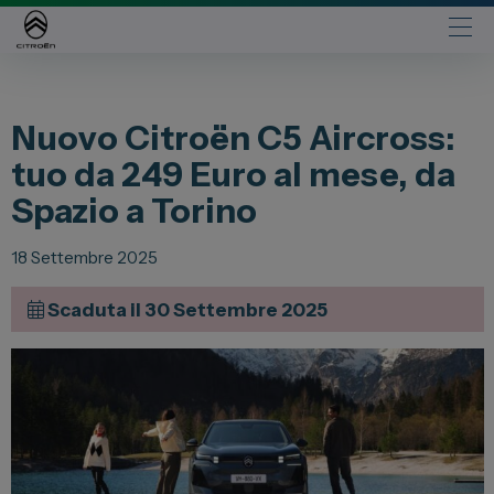
Automobili
Nuovo Citroën C5 Aircross:
Fiat
tuo da 249 Euro al mese, da
Abarth
Spazio a Torino
Lancia
Alfa Romeo
18 Settembre 2025
Jeep
Scaduta il 30 Settembre 2025
Opel
Peugeot
Citroen
Leapmotor
Toyota