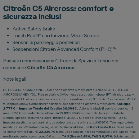
Citroën C5 Aircross: comfort e
Vendi la tua auto
sicurezza inclusi
Soluzioni Business
Active Safety Brake
Convenzioni
Touch Pad 8’’ con funzione Mirror Screen
Dipendenti Stellantis
Sensori di parcheggio posteriori
Sospensioni Citroën Advanced Comfort (PHC)™
Promozioni
Passa in concessionaria Citroën da Spazio a Torino per
conoscere
Citroën C5 Aircross
.
Gruppo Spazio
Note legali
Il Gruppo Spazio
DETTAGLIO PROMOZIONE. Es di finanziamento SimplyDrive su NUOVA CITROËN C5
AIRCROSS MHEV YOU: Prezzo Listino (IVA e messa su strada incluse, IPT, kit sicurezza +
Impegno per l’Ambiente
contributo PFU e bollo su dichiarazione di conformità esclusi) 33.990 €. Prezzo Promo 29.900
€. (oppure 28.900 € oltre oneri finanziari, solo con finanziamento SimplyDrive).
Anticipo
Impegno per il Sociale
2.777 € – Importo Totale del Credito 26.394 €.
L’offerta include il servizio Identicar 12
mesi di 271€.
Importo Totale Dovuto 31.020,69 €
composto da: Importo Totale del
Comunità Energetica
Credito, spese di istruttoria 395 €, Interessi 4.038,72 €, spese di incasso mensili 3,5 €,
imposta sostitutiva sul contratto da addebitare sulla prima rata di 66,97 €. Tale importo è da
Sedi e Recapiti
restituirsi in n° 36 rate come segue: n° 35 rate da 249 € e una
Rata Finale Residua
(pari al
Valore Garantito Futuro)
22.238,76 €
incluse spese di incasso mensili di 3,5 €. Spese invio
rendiconto periodico cartaceo: 0 € /anno.
TAN (fisso) 5,49%, TAEG 6,97%.
Solo in caso di
News ed Eventi