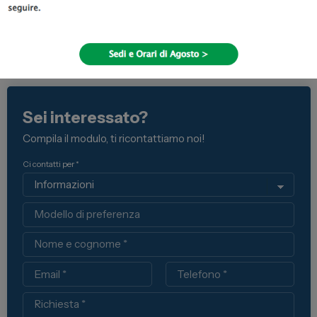
Sei interessato?
Compila il modulo, ti ricontattiamo noi!
Ci contatti per *
Modello
Nome
Email
Telefono
Richiesta