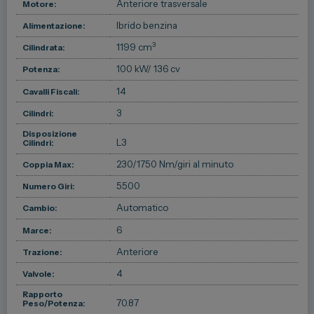
Anteriore trasversale
Motore:
Ibrido benzina
Alimentazione:
3
1199 cm
Cilindrata:
100 kW
/ 136 cv
Potenza:
14
Cavalli Fiscali:
3
Cilindri:
Disposizione
L3
Cilindri:
230/1750 Nm/giri al minuto
Coppia Max:
5500
Numero Giri:
Automatico
Cambio:
6
Marce:
Anteriore
Trazione:
4
Valvole:
Rapporto
70.87
Peso/Potenza: