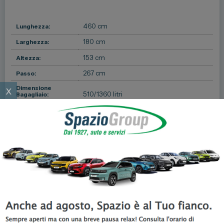
460 cm
Lunghezza:
180 cm
Larghezza:
153 cm
Altezza:
267 cm
Passo:
x
Dimensione
510/1360 litri
Bagagliaio:
Capacità
50 litri
Serbatoio:
4
Porte:
5
Posti:
Massa a pieno
1800 kg
carico:
1411 kg
Peso:
1336 kg
Peso a vuoto:
1100 kg
Capacità di traino: