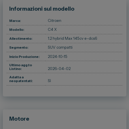
Informazioni sul modello
Spazio Campus
Lavora con noi
Citroen
Marca:
Servizio Clienti
C4 X
Modello:
1.2 hybrid Max 145cv e-dcs6
Allestimento:
SUV compatti
Segmento:
Telefono Vendita
011 22 51 711
2024-10-15
Inizio Produzione:
Ultimo agg.to
Telefono Officina
2026-04-02
Listino:
011 22 51 737
Adatta a
Sì
neopatentati:
Email
spazio@spaziogroup.com
Motore