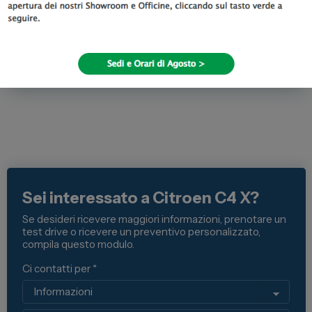
Pneumatici
195/60 R18
Anteriori:
Pneumatici
195/60 R18
Posteriori:
Sei interessato a Citroen C4 X?
Se desideri ricevere maggiori informazioni, prenotare un
test drive o ricevere un preventivo personalizzato,
compila questo modulo.
Ci contatti per *