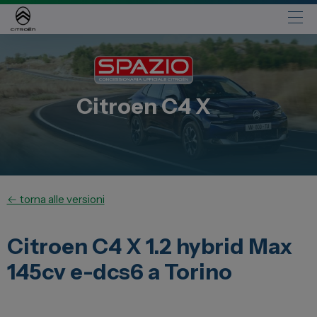
Automobili
Fiat
Citroen
C4 X
Abarth
Lancia
Alfa Romeo
Jeep
← torna alle versioni
Opel
Peugeot
Citroen C4 X 1.2 hybrid Max
Citroen
145cv e-dcs6 a Torino
Leapmotor
Toyota