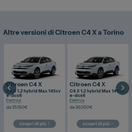
Altre versioni di Citroen C4 X a Torino
Citroen
C4 X
Citroen
C4 X
C4 X 1.2 hybrid Max 145cv
C4 X 1.2 hybrid Max 145cv
e-dcs6
e-dcs6
Elettrica
Elettrica
da
35.150
€
da
36.050
€
scopri di più
scopri di più