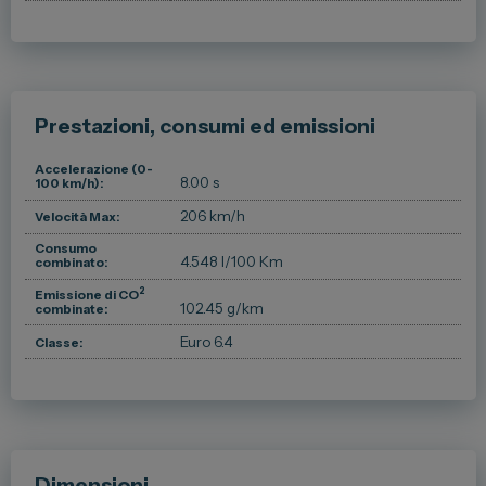
Prestazioni, consumi ed emissioni
Accelerazione (0-
8.00 s
100 km/h):
206 km/h
Velocità Max:
Consumo
4.548 l/100 Km
combinato:
2
Emissione di CO
102.45 g/km
combinate:
Euro 6.4
Classe:
Dimensioni