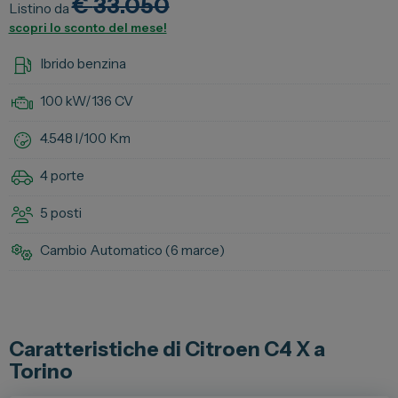
€
33.050
Listino da
Vendi la tua auto
scopri lo sconto del mese!
Soluzioni Business
Ibrido benzina
Convenzioni
100 kW/
136 CV
Dipendenti Stellantis
4.548 l/100 Km
Promozioni
4 porte
Gruppo Spazio
5 posti
Il Gruppo Spazio
Cambio Automatico (
6 marce
)
Impegno per l’Ambiente
Impegno per il Sociale
Comunità Energetica
Caratteristiche di Citroen C4 X a
Sedi e Recapiti
Torino
News ed Eventi