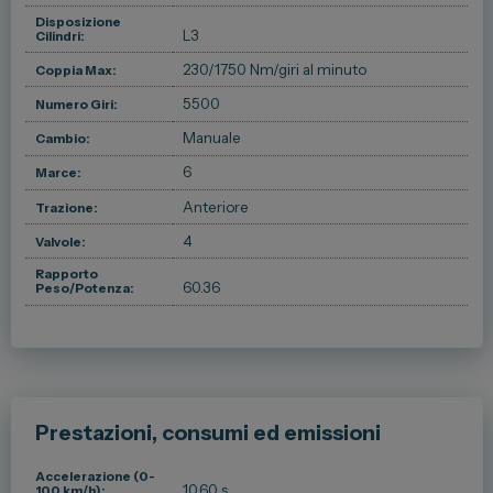
Disposizione
L3
Cilindri:
230/1750 Nm/giri al minuto
Coppia Max:
5500
Numero Giri:
Manuale
Cambio:
6
Marce:
Anteriore
Trazione:
4
Valvole:
Rapporto
60.36
Peso/Potenza:
Prestazioni, consumi ed emissioni
Accelerazione (0-
10.60 s
100 km/h):