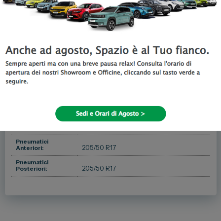
Dimensione
310 litri
Bagagliaio:
Capacità
44 litri
Serbatoio:
5
Porte:
5
Posti:
Massa a pieno
1620 kg
carico:
1226 kg
Peso:
1151 kg
Peso a vuoto:
600 kg
Capacità di traino:
Pneumatici
205/50 R17
Anteriori:
Pneumatici
205/50 R17
Posteriori: