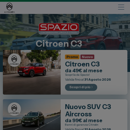
Automobili
Fiat
Citroen
C3
Abarth
Lancia
Promo
Nuovo
Citroen C3
Alfa Romeo
da 49€ al mese
Scoprila da Spazio!
Jeep
Valida fino al
31 Agosto 2026
Opel
Scopri di più
Peugeot
Citroen
Nuovo SUV C3
Aircross
Leapmotor
da 99€ al mese
Toyota
8 anni di garanzia Citroën
Valida fino al
31 Agosto 2026