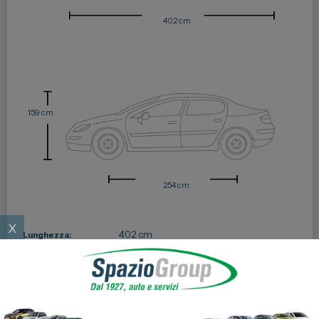
402 cm
159 cm
254 cm
x
402 cm
Lunghezza:
176 cm
Larghezza:
159 cm
Altezza:
254 cm
Passo: