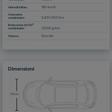
160 km/h
Velocità Max:
Consumo
5.431 l/100 Km
combinato:
2
Emissione di CO
122.63 g/km
combinate:
Euro 6e
Classe:
Dimensioni
176 cm