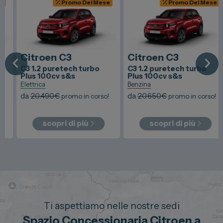
Promo Del Mese
Promo Del Mese
Citroen
C3
Citroen
C3
C3 1.2 puretech turbo
C3 1.2 puretech turbo
Plus 100cv s&s
Plus 100cv s&s
Elettrica
Benzina
da
20.490
€
da
20.650
€
promo in corso!
promo in corso!
scopri di più
scopri di più
Ti aspettiamo nelle nostre sedi
Spazio Concessionaria Citroen a