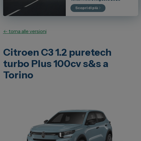
Lexus
Scopri di più
DR
Dongfeng
← torna alle versioni
Veicoli Commerciali
Citroen C3 1.2 puretech
turbo Plus 100cv s&s a
Fiat Professional
Torino
Citroen
Toyota
Servizi
Auto Usate e Km Zero
Officina
Carrozzeria