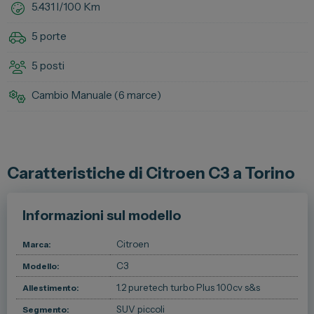
5.431 l/100 Km
Spazio Campus
5 porte
Lavora con noi
5 posti
Servizio Clienti
Cambio Manuale (
6 marce
)
Telefono Vendita
011 22 51 711
Telefono Officina
Caratteristiche di Citroen C3 a Torino
011 22 51 737
Informazioni sul modello
Email
spazio@spaziogroup.com
Citroen
Marca:
C3
Modello:
1.2 puretech turbo Plus 100cv s&s
Allestimento:
SUV piccoli
Segmento: