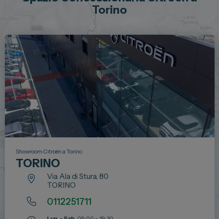
Torino
Showroom Citroën a Torino
TORINO
Via Ala di Stura, 80
TORINO
0112251711
Lun. - Sab.
09:00 – 19:30