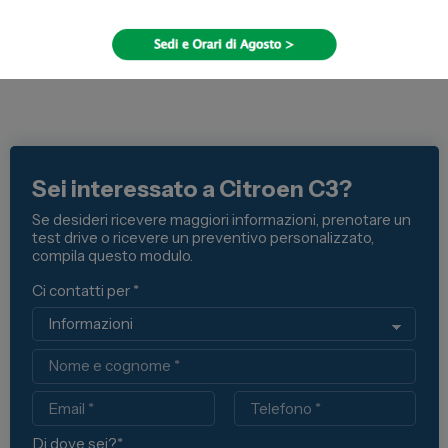
Sei interessato a Citroen C3?
Se desideri ricevere maggiori informazioni, prenotare un
test drive o ricevere un preventivo personalizzato,
compila questo modulo.
Ci contatti per *
Nome
Email
Telefono
Di dove sei?*