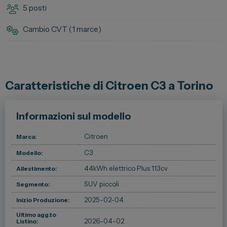
5 posti
Spazio Campus
Cambio CVT (
1 marce
)
Lavora con noi
Servizio Clienti
Caratteristiche di Citroen C3 a Torino
Telefono Vendita
011 22 51 711
Informazioni sul modello
Telefono Officina
011 22 51 737
Citroen
Marca:
C3
Modello:
Email
spazio@spaziogroup.com
44kWh elettrico Plus 113cv
Allestimento:
SUV piccoli
Segmento:
2025-02-04
Inizio Produzione:
Ultimo agg.to
2026-04-02
Listino: