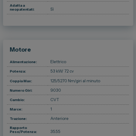
Adatta a
Sì
neopatentati:
Motore
Elettrico
Alimentazione:
53 kW
/ 72 cv
Potenza:
125/5270 Nm/giri al minuto
Coppia Max:
9030
Numero Giri:
CVT
Cambio:
1
Marce:
Anteriore
Trazione:
Rapporto
35.55
Peso/Potenza: