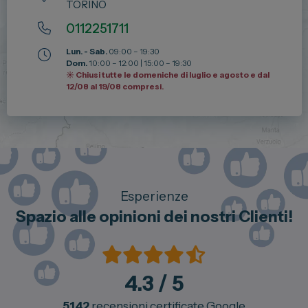
TORINO
0112251711
Lun. - Sab.
09:00 – 19:30
Dom.
10:00 – 12:00 | 15:00 – 19:30
☀️ Chiusi tutte le domeniche di luglio e agosto e dal
12/08 al 19/08 compresi.
Esperienze
Spazio alle opinioni dei nostri Clienti!
4.3
/ 5
5142
recensioni certificate Google