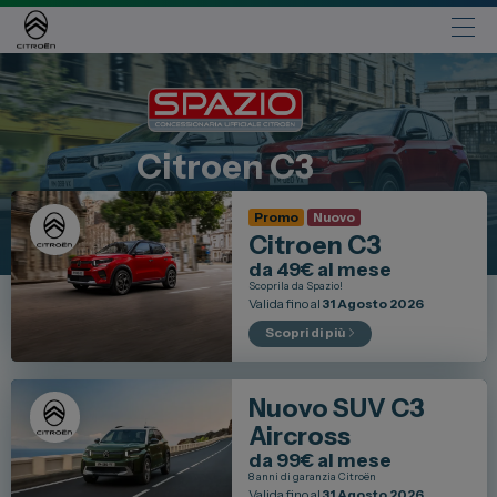
Automobili
Fiat
Citroen
C3
Abarth
Lancia
Promo
Nuovo
Citroen C3
Alfa Romeo
da 49€ al mese
Scoprila da Spazio!
Jeep
Valida fino al
31 Agosto 2026
Opel
Scopri di più
Peugeot
Citroen
Nuovo SUV C3
Aircross
Leapmotor
da 99€ al mese
Toyota
8 anni di garanzia Citroën
Valida fino al
31 Agosto 2026