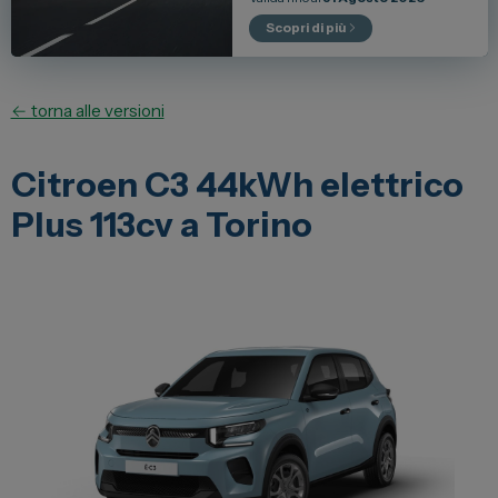
Lexus
Scopri di più
DR
Dongfeng
← torna alle versioni
Veicoli Commerciali
Citroen C3 44kWh elettrico
Plus 113cv a Torino
Fiat Professional
Citroen
Toyota
Servizi
Auto Usate e Km Zero
Officina
Carrozzeria