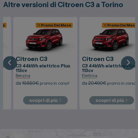
Altre versioni di Citroen C3 a Torino
Promo Del Mese
Promo Del Mese
Citroen
C3
Citroen
C3
C3 44kWh elettrico Plus
C3 44kWh elettrico Plus
113cv
113cv
Benzina
Elettrica
da
19.650
€
da
20.490
€
promo in corso!
promo in corso!
scopri di più
scopri di più