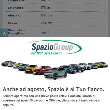
Lunghezza:
176 cm
Larghezza:
159 cm
Altezza:
254 cm
Passo:
Dimensione
x
310 litri
Bagagliaio:
5
Porte:
5
Posti:
Massa a pieno
1910 kg
carico:
1491 kg
Peso:
1416 kg
Peso a vuoto:
550 kg
Capacità di traino:
Pneumatici
205/50 R17
Anteriori:
Pneumatici
205/50 R17
Posteriori: